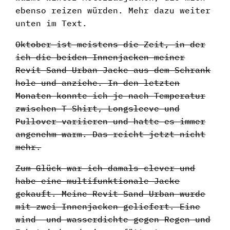
ebenso reizen würden. Mehr dazu weiter
unten im Text.
Oktober ist meistens die Zeit, in der
ich die beiden Innenjacken meiner
Revit Sand Urban Jacke aus dem Schrank
hole und anziehe. In den letzten
Monaten konnte ich je nach Temperatur
zwischen T-Shirt, Longsleeve und
Pullover variieren und hatte es immer
angenehm warm. Das reicht jetzt nicht
mehr.
Zum Glück war ich damals clever und
habe eine multifunktionale Jacke
gekauft. Meine Revit Sand Urban wurde
mit zwei Innenjacken geliefert. Eine
wind- und wasserdichte gegen Regen und