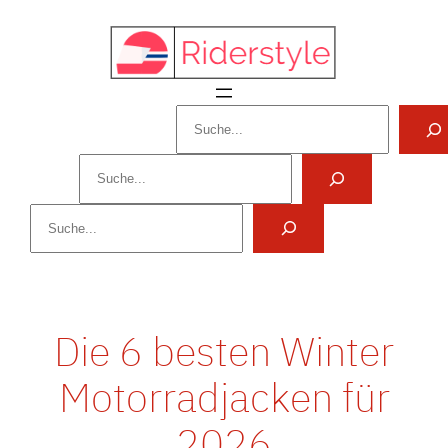
Zum
Inhalt
springen
Suchen
Suchen
Suchen
Die 6 besten Winter
Motorradjacken für
2026