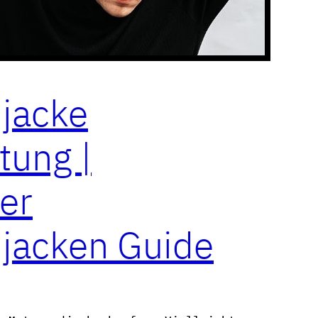
jacke
tung |
er
jacken Guide