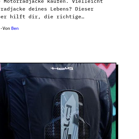
e Motorradjacke kaufen. Vielleicht
rradjacke deines Lebens? Dieser
ber hilft dir, die richtige…
Von
Ben
·