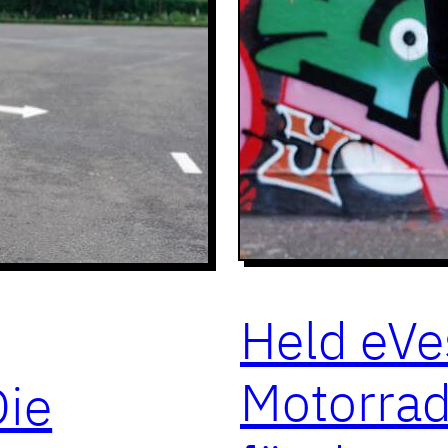
Held eVes
Motorrad
Die