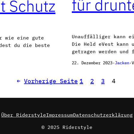
für drunt
t Schutz
Unauffälliger kann e
r wie eine gute
Die Held eVest kann 
dest du die beste
getragen werden und 
V
22. Dezember 2023
·
Jacken
·
←
Vorherige Seite
1
2
3
4
Über Riderstyle
Impressum
Datenschutzerklärung
© 2025 Riderstyle