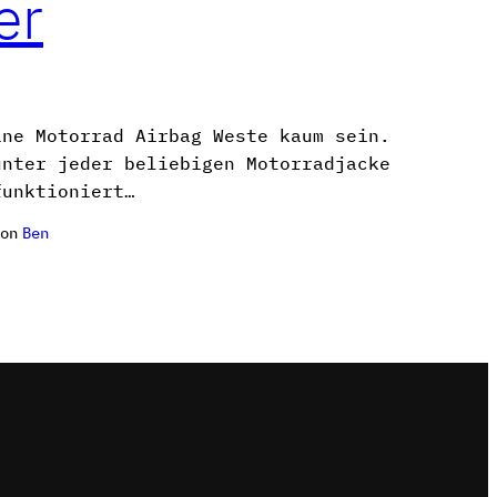
er
ine Motorrad Airbag Weste kaum sein.
unter jeder beliebigen Motorradjacke
funktioniert…
on
Ben