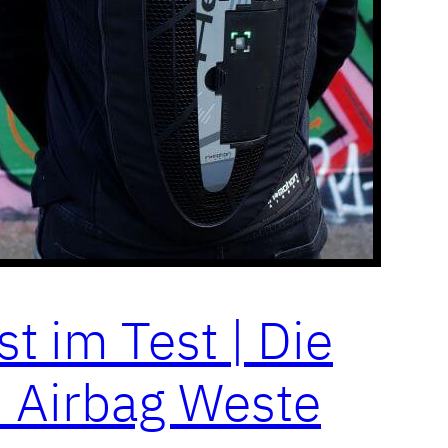
t im Test | Die
 Airbag Weste