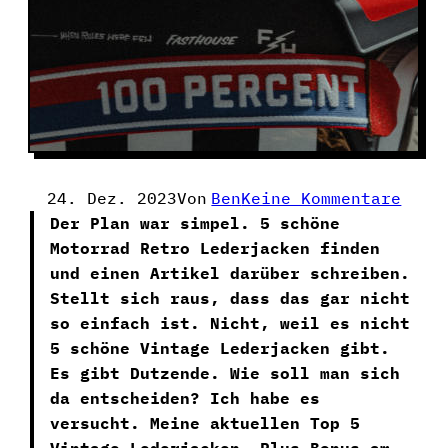
Zu
24. Dez. 2023
Von
Ben
Keine Kommentare
Die
Der Plan war simpel. 5 schöne
Top
Motorrad Retro Lederjacken finden
5
und einen Artikel darüber schreiben.
Retr
Stellt sich raus, dass das gar nicht
Moto
so einfach ist. Nicht, weil es nicht
Lede
5 schöne Vintage Lederjacken gibt.
(Meh
Es gibt Dutzende. Wie soll man sich
Vint
da entscheiden? Ich habe es
Geht
versucht. Meine aktuellen Top 5
Nich
Vintage Lederjacken. Plus Bonus am