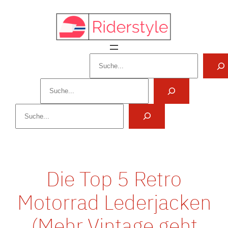
Zum
Inhalt
springen
Suchen
Suchen
Suchen
Die Top 5 Retro
Motorrad Lederjacken
(Mehr Vintage geht