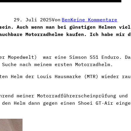
Zu
29. Juli 2025
Von
Ben
Keine Kommentare
Die
sein. Auch wenn man bei günstigen Helmen viel
5
auchbare Motorradhelme kaufen. Ich habe mir d
Best
Moto
Unte
her Mopedwelt) war eine Simson S51 Enduro. Da
100
 Suche nach meinem ersten Motorradhelm.
Euro
ten Helm der Louis Hausmarke (MTR) wieder rau
hrend meiner Motorradführerscheinprüfung und 
 den Helm dann gegen einen Shoei GT-Air einge