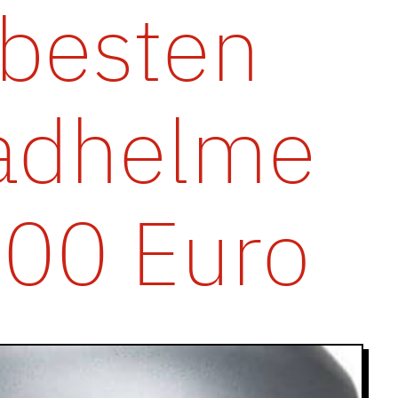
 besten
adhelme
100 Euro