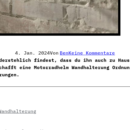
Zu
4. Jan. 2024
Von
Ben
Keine Kommentare
Motor
derstehlich findest, dass du ihn auch zu Haus
Halte
chafft eine Motorradhelm Wandhalterung Ordnun
|
rungen.
Häng
Deine
Helm
An
Die
Wandhalterung
Wand