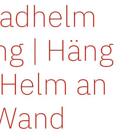
radhelm
ng | Häng
 Helm an
 Wand