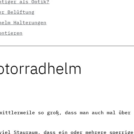
htiger als Optik?
er Belüftung
helm Halterungen
ontieren
Motorradhelm
mittlerweile so groß, dass man auch mal über 
viel Stauraum, dass ein oder mehrere sperrige