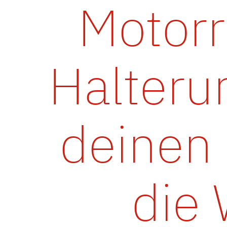
Motor
Halteru
deinen
die