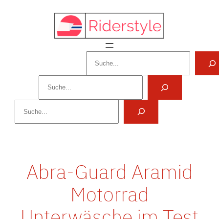
Zum
Inhalt
springen
Suchen
Suchen
Suchen
Abra-Guard Aramid
Motorrad
Unterwäsche im Test