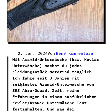
Zu
2. Jan. 2024
Von
Ben
9 Kommentare
Abra-
Mit Aramid-Unterwäsche (bzw. Kevlar
Guard
Unterwäsche) machst du jedes
Aramid
Kleidungsstück Motorrad-tauglich.
Motorra
Ich fahre seit 3 Jahren mit
Unterwä
reißfester Aramid-Unterwäsche von
Im
SGS Abra-Guard. Zeit, meine
Test
Erfahrungen in einem ausführlichen
Kevlar/Aramid-Unterwäsche Test
festzuhalten. Und was der